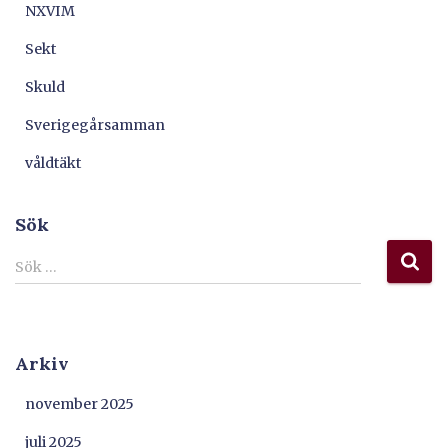
NXVIM
Sekt
Skuld
Sverigegårsamman
våldtäkt
Sök
S
Sök …
ö
k
e
f
Arkiv
t
e
november 2025
r
:
juli 2025