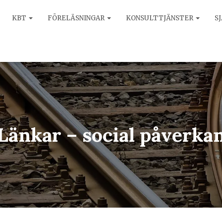
KBT
FÖRELÄSNINGAR
KONSULTTJÄNSTER
S
Länkar – social påverka