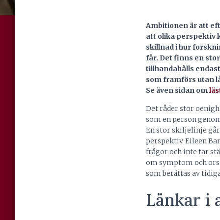
Ambitionen är att ef
att olika perspektiv
skillnad i hur forskn
får. Det finns en st
tillhandahålls endast
som framförs utan låt
Se även sidan om
läs
Det råder stor oenigh
som en person genomgå
En stor skiljelinje g
perspektiv. Eileen Bar
frågor och inte tar st
om symptom och orsa
som berättas av tidi
Länkar i 