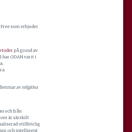
y Free som erbjuder
etoder
på grund av
91 har ODAN varit i
a,
ra.
dlemmar av religiösa
an och från
som är särskilt
aliserad otillbörlig
sm och intelligent