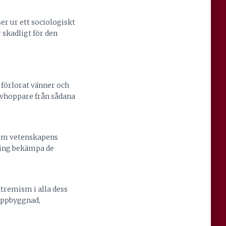
er ur ett sociologiskt
skadligt för den
 förlorat vänner och
l avhoppare från sådana
g om vetenskapens
dning bekämpa de
tremism i alla dess
uppbyggnad,