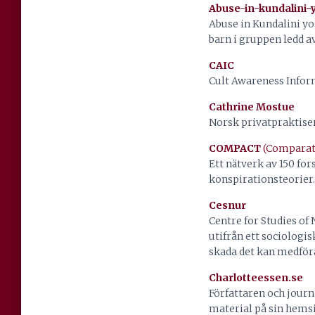
Abuse-in-kundalini-
Abuse in Kundalini yo
barn i gruppen ledd a
CAIC
Cult Awareness Inform
Cathrine Mostue
Norsk privatpraktise
COMPACT
(Comparati
Ett nätverk av 150 fo
konspirationsteorier.
Cesnur
Centre for Studies of
utifrån ett sociologis
skada det kan medföra
Charlotteessen.se
Författaren och journ
material på sin hemsi