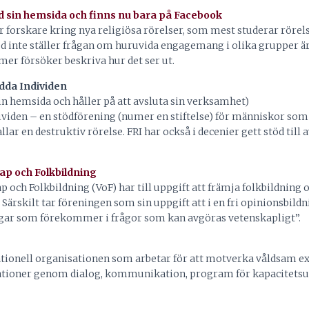
ed sin hemsida och finns nu bara på Facebook
r forskare kring nya religiösa rörelser, som mest studerar rörels
 inte ställer frågan om huruvida engagemang i olika grupper är 
mer försöker beskriva hur det ser ut.
dda Individen
in hemsida och håller på att avsluta sin verksamhet)
viden – en stödförening (numer en stiftelse) för människor som
allar en destruktiv rörelse. FRI har också i decenier gett stöd til
p och Folkbildning
 och Folkbildning (VoF) har till uppgift att främja folkbildnin
 Särskilt tar föreningen som sin uppgift att i en fri opinionsbil
ingar som förekommer i frågor som kan avgöras vetenskapligt”.
tionell organisationen som arbetar för att motverka våldsam ex
ationer genom dialog, kommunikation, program för kapacitets