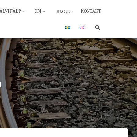
JÄLVHJÄLP
OM
KONTAKT
BLOGG
n