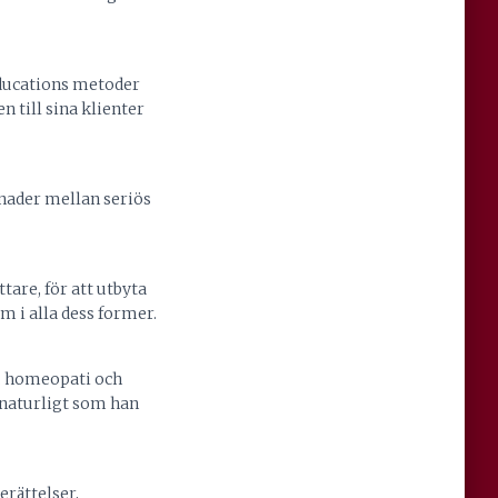
Educations metoder
 till sina klienter
lnader mellan seriös
are, för att utbyta
 i alla dess former.
. homeopati och
rnaturligt som han
rättelser,