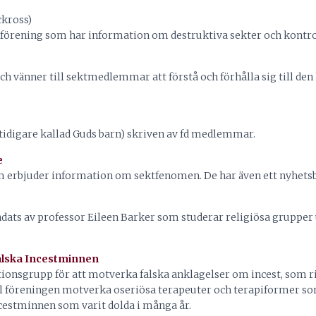
ickross)
 förening som har information om destruktiva sekter och kontro
ch vänner till sektmedlemmar att förstå och förhålla sig till de
tidigare kallad Guds barn) skriven av fd medlemmar.
e
om erbjuder information om sektfenomen. De har även ett nyhetsb
ats av professor Eileen Barker som studerar religiösa grupper u
Falska Incestminnen
tionsgrupp för att motverka falska anklagelser om incest, som r
vill föreningen motverka oseriösa terapeuter och terapiformer s
cestminnen som varit dolda i många år.