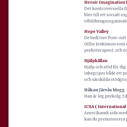
Heroic Imagination 
Det kontroversiella f
blev till ett socialt 
utbildningsorganisati
Hope Valley
De bedriver Post-cult
Gillie Jenkinson som 
psykoterapeut, och er
Hjälpkällan
Hjälp och stöd för di
inbegriper både ett p
och särskilda stödgru
Håkan Järvås blogg
–
Han är leg.psykolg, f
ICSA ( International 
Amerikansk sida med 
kan du prenumerera på