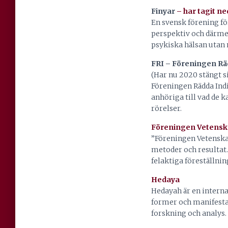
Finyar
– har tagit n
En svensk förening fö
perspektiv och därmed
psykiska hälsan utan 
FRI – Föreningen Rä
(Har nu 2020 stängt s
Föreningen Rädda Indi
anhöriga till vad de k
rörelser.
Föreningen Vetenska
”Föreningen Vetenskap
metoder och resultat.
felaktiga föreställn
Hedaya
Hedayah är en interna
former och manifest
forskning och analys.