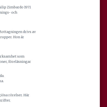
hilip Zimbardo 1971
knings- och
 Mottagningen drivs av
grupper. Hon är
 verksamhet som
oner, föreläsningar
da.
ka.
ösa rörelser. Här
rifter.