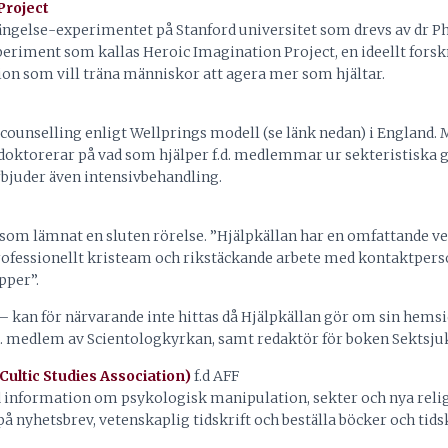
Project
ängelse-experimentet på Stanford universitet som drevs av dr P
experiment som kallas Heroic Imagination Project, en ideellt fors
on som vill träna människor att agera mer som hjältar.
 counselling enligt Wellprings modell (se länk nedan) i England.
doktorerar på vad som hjälper f.d. medlemmar ur sekteristiska 
bjuder även intensivbehandling.
g som lämnat en sluten rörelse. ”Hjälpkällan har en omfattande
rofessionellt kristeam och rikstäckande arbete med kontaktpers
pper”.
 kan för närvarande inte hittas då Hjälpkällan gör om sin hemsi
.d. medlem av Scientologkyrkan, samt redaktör för boken Sektsju
Cultic Studies Association)
f.d AFF
information om psykologisk manipulation, sekter och nya religi
 nyhetsbrev, vetenskaplig tidskrift och beställa böcker och tidsk