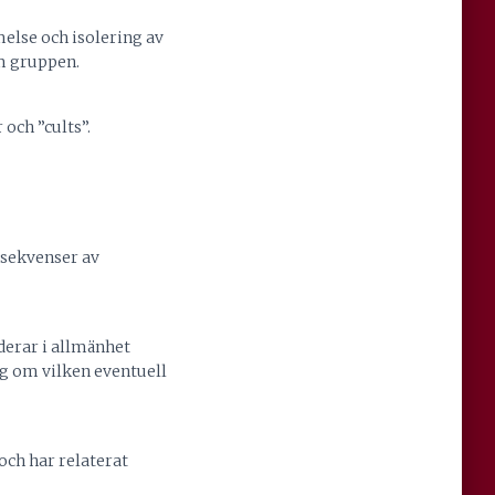
else och isolering av
om gruppen.
och ”cults”.
nsekvenser av
uderar i allmänhet
sig om vilken eventuell
och har relaterat