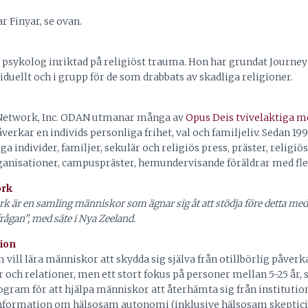
r Finyar, se ovan.
r psykolog inriktad på religiöst trauma. Hon har grundat Journe
iduellt och i grupp för de som drabbats av skadliga religioner.
Network, Inc. ODAN utmanar många av
Opus Deis
tvivelaktiga m
påverkar en individs personliga frihet, val och familjeliv. Sedan 19
 individer, familjer, sekulär och religiös press, präster, religiös
nisationer, campuspräster, hemundervisande föräldrar med fle
ork
k är en samling människor som ägnar sig åt att stödja före detta me
rågan”, med säte i Nya Zeeland.
ion
 vill lära människor att skydda sig själva från otillbörlig påverk
och relationer, men ett stort fokus på personer mellan 5-25 år, 
ogram för att hjälpa människor att återhämta sig från institution
nformation om hälsosam autonomi (inklusive hälsosam skeptici