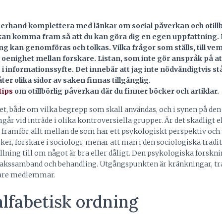
terhand komplettera med länkar om social påverkan och otill
 kan komma fram så att du kan göra dig en egen uppfattning.
ing kan genomföras och tolkas. Vilka frågor som ställs, till ve
or oenighet mellan forskare. Listan, som inte gör anspråk på a
 i informationssyfte. Det innebär att jag inte nödvändigtvis s
er olika sidor av saken finnas tillgänglig.
tips
om otillbörlig påverkan där du finner böcker och artiklar.
et, både om vilka begrepp som skall användas, och i synen på de
r vid inträde i olika kontroversiella grupper. Är det skadligt e
år framför allt mellan de som har ett psykologiskt perspektiv och
ker, forskare i sociologi, menar att man i den sociologiska tradi
ällning till om något är bra eller dåligt. Den psykologiska forsk
kssamband och behandling. Utgångspunkten är kränkningar, t
gare medlemmar.
alfabetisk ordning