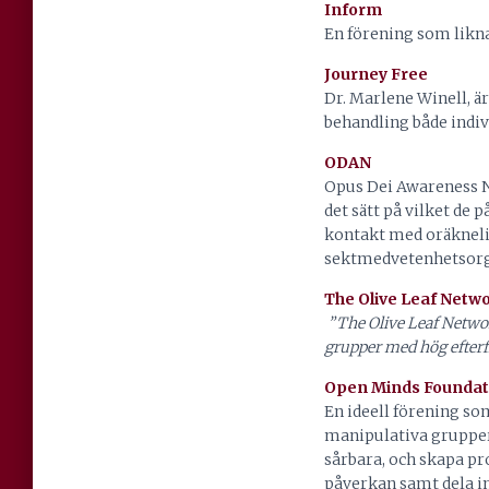
Inform
En förening som likna
Journey Free
Dr. Marlene Winell, ä
behandling både indiv
ODAN
Opus Dei Awareness 
det sätt på vilket de 
kontakt med oräkneliga
sektmedvetenhetsorga
The Olive Leaf Netw
”The Olive Leaf Networ
grupper med hög efterf
Open Minds Foundat
En ideell förening som
manipulativa grupper 
sårbara, och skapa pr
påverkan samt dela i