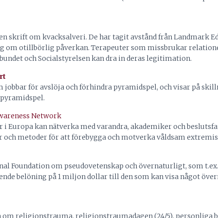
t en skrift om kvacksalveri. De har tagit avstånd från Landmark 
ng om otillbörlig påverkan. Terapeuter som missbrukar relationen
rbundet och Socialstyrelsen kan dra in deras legitimation.
rt
m jobbar för avslöja och förhindra pyramidspel, och visar på skil
 pyramidspel.
Awareness Network
er i Europa kan nätverka med varandra, akademiker och beslutsfatt
r och metoder för att förebygga och motverka våldsam extremism
nal Foundation om pseudovetenskap och övernaturligt, som t.ex
ående belöning på 1 miljon dollar till den som kan visa något öve
 om religionstrauma, religionstraumadagen (24/5), personliga be