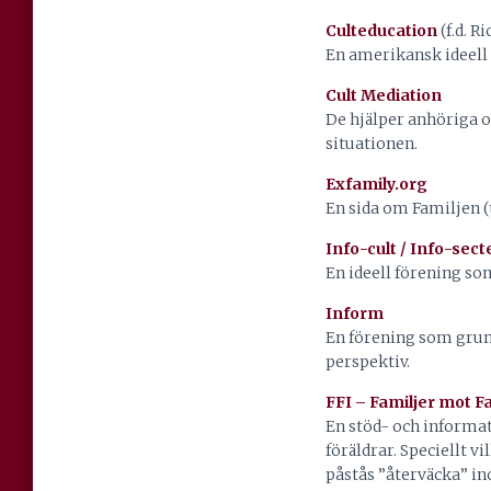
Culteducation
(f.d. R
En amerikansk ideell
Cult Mediation
De hjälper anhöriga o
situationen.
Exfamily.org
En sida om Familjen (
Info-cult / Info-sect
En ideell förening s
Inform
En förening som grund
perspektiv.
FFI – Familjer mot 
En stöd- och informa
föräldrar. Speciellt 
påstås ”återväcka” in