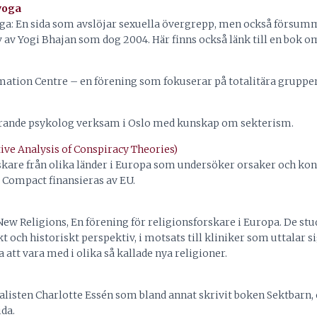
yoga
ga: En sida som avslöjar sexuella övergrepp, men också försumm
v av Yogi Bhajan som dog 2004. Här finns också länk till en bok 
ation Centre – en förening som fokuserar på totalitära grupper 
rande psykolog verksam i Oslo med kunskap om sekterism.
ve Analysis of Conspiracy Theories)
rskare från olika länder i Europa som undersöker orsaker och ko
 Compact finansieras av EU.
 New Religions, En förening för religionsforskare i Europa. De st
kt och historiskt perspektiv, i motsats till kliniker som uttalar 
 att vara med i olika så kallade nya religioner.
alisten Charlotte Essén som bland annat skrivit boken Sektbarn, 
da.