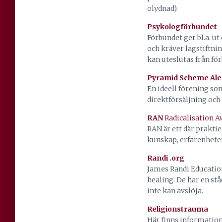
olydnad).
Psykologförbundet
Förbundet ger bl.a. u
och kräver lagstiftni
kan uteslutas från fö
Pyramid Scheme Ale
En ideell förening so
direktförsäljning och
RAN
Radicalisation 
RAN är ett där prakti
kunskap, erfarenhete
Randi .org
James Randi Educatio
healing. De har en st
inte kan avslöja.
Religionstrauma
Här finns information