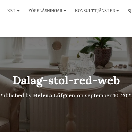
KBT
FÖRELÄSNINGAR
KONSULTTJÄNSTER
S
Dalag-stol-red-web
Published by
Helena Löfgren
on
september 10, 202