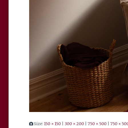
Size:
150 × 150
|
300 × 200
|
750 × 500
|
750 × 50