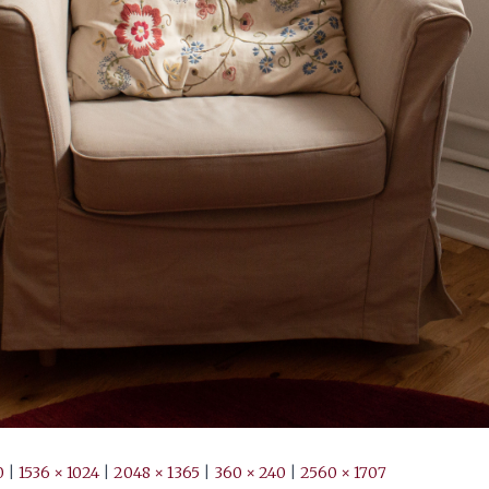
0
|
1536 × 1024
|
2048 × 1365
|
360 × 240
|
2560 × 1707